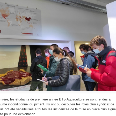
nière, les étudiants de première année BTS Aquaculture se sont rendus à
ume inconditionnel du piment. Ils ont pu découvrir les rôles d'un syndicat de
is ont été sensibilisés à toutes les incidences de la mise en place d'un signe
lité pour une exploitation.