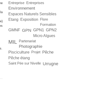
Entreprise
Entreprises
ne
Environnement
la
Espaces Naturels Sensibles
Etang
Exposition
Flore
e)
Formation
es
GMNF
GPN1
GPN2
GPN
Micro Algues
MIL
Partenariat
Photographie
s.
Pisciculture
Pêche
Projet
Pêche étang
Saint Pée sur Nivelle
Urrugne