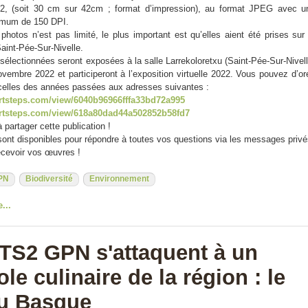
72, (soit 30 cm sur 42cm ; format d’impression), au format JPEG avec u
nimum de 150 DPI.
hotos n’est pas limité, le plus important est qu’elles aient été prises sur 
int-Pée-Sur-Nivelle.
sélectionnées seront exposées à la salle Larrekoloretxu (Saint-Pée-Sur-Nivell
vembre 2022 et participeront à l’exposition virtuelle 2022. Vous pouvez d’or
r celles des années passées aux adresses suivantes :
rtsteps.com/view/6040b96966fffa33bd72a995
artsteps.com/view/618a80dad44a502852b58fd7
 partager cette publication !
sont disponibles pour répondre à toutes vos questions via les messages privé
recevoir vos œuvres !
PN
Biodiversité
Environnement
e...
TS2 GPN s'attaquent à un
e culinaire de la région : le
u Basque