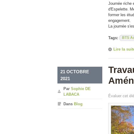
Journée riche 
d'Espelette. M
former les étu
engagement.
La journée s'e
Tags:
BTS Aq
Lire la suit
Trava
21 OCTOBRE
Amén
2021
Par
Sophie DE
LABACA
Évaluer cet él
Dans
Blog