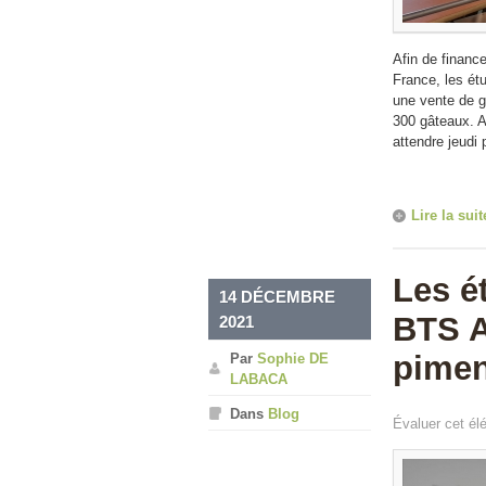
Afin de financ
France, les ét
une vente de g
300 gâteaux. Au
attendre jeudi 
Lire la suit
Les é
14 DÉCEMBRE
BTS A
2021
pimen
Par
Sophie DE
LABACA
Dans
Blog
Évaluer cet él