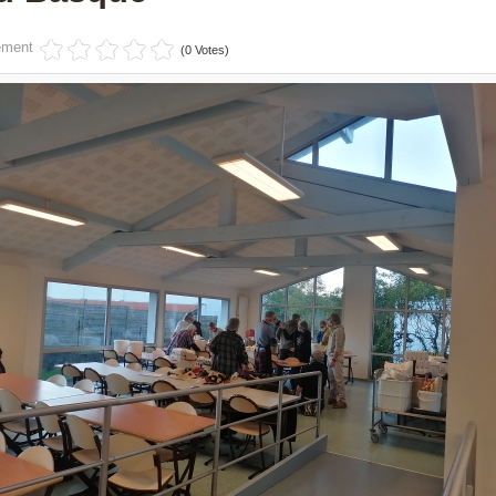
ément
(0 Votes)