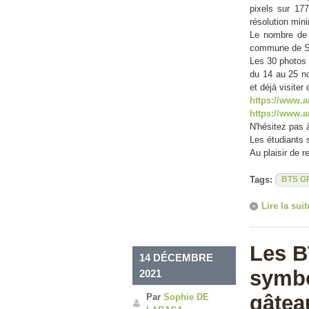
pixels sur 17
résolution mi
Le nombre de p
commune de Sa
Les 30 photos 
du 14 au 25 no
et déjà visite
https://www.a
https://www.
N'hésitez pas à
Les étudiants 
Au plaisir de 
Tags:
BTS G
Lire la suit
Les B
14 DÉCEMBRE
symbol
2021
gâtea
Par
Sophie DE