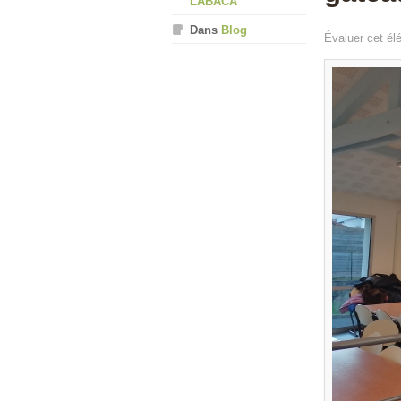
LABACA
Dans
Blog
Évaluer cet él