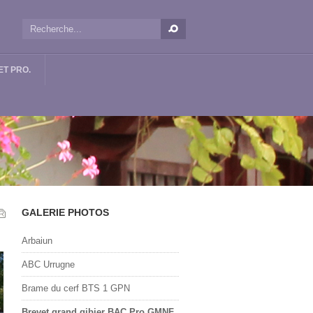
T PRO.
GALERIE PHOTOS
Arbaiun
ABC Urrugne
Brame du cerf BTS 1 GPN
Brevet grand gibier BAC Pro GMNF