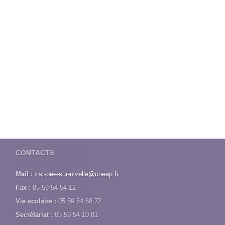
CONTACTS
Mail :
st-pee-sur-nivelle@cneap.fr
Fax :
05 59 54 54 12
Vie scolaire :
05 59 54 68 72
Secrétariat :
05 59 54 10 81