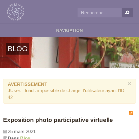
NAVIGATION
BLOG
×
AVERTISSEMENT
JUser::_load : impossible de charger l'utilisateur ayant l'ID
42
Exposition photo participative virtuelle
25 mars 2021
Dans
Blog