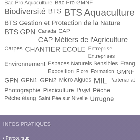
Bac Pro GMNF
Bac Pro Aquaculture
Biodiversité
BTS
BTS Aquaculture
BTS Gestion et Protection de la Nature
BTS GPN
CAP
Canada
CAP Métiers de l'Agriculture
Carpes
CHANTIER ECOLE
Entreprise
Entreprises
Espaces Naturels Sensibles
Etang
Environnement
Exposition
Flore
Formation
GMNF
GPN
Micro Algues
MIL
GPN1
GPN2
Partenariat
Photographie
Pisciculture
Projet
Pêche
Pêche étang
Urrugne
Saint Pée sur Nivelle
INFOS PRATIQUES
Parcoursup