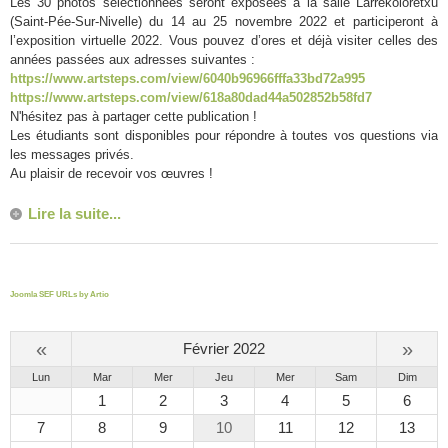
Les 30 photos sélectionnées seront exposées à la salle Larrekoloretxu
(Saint-Pée-Sur-Nivelle) du 14 au 25 novembre 2022 et participeront à
l’exposition virtuelle 2022. Vous pouvez d’ores et déjà visiter celles des
années passées aux adresses suivantes :
https://www.artsteps.com/view/6040b96966fffa33bd72a995
https://www.artsteps.com/view/618a80dad44a502852b58fd7
N'hésitez pas à partager cette publication !
Les étudiants sont disponibles pour répondre à toutes vos questions via
les messages privés.
Au plaisir de recevoir vos œuvres !
Lire la suite...
Joomla SEF URLs by Artio
«
»
Février 2022
Lun
Mar
Mer
Jeu
Mer
Sam
Dim
1
2
3
4
5
6
7
8
9
10
11
12
13