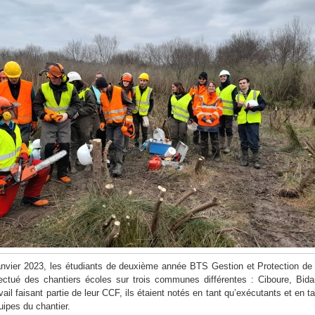
nvier 2023, les étudiants de deuxième année BTS Gestion et Protection de 
ectué des chantiers écoles sur trois communes différentes : Ciboure, Bidar
il faisant partie de leur CCF, ils étaient notés en tant qu’exécutants et en ta
uipes du chantier.