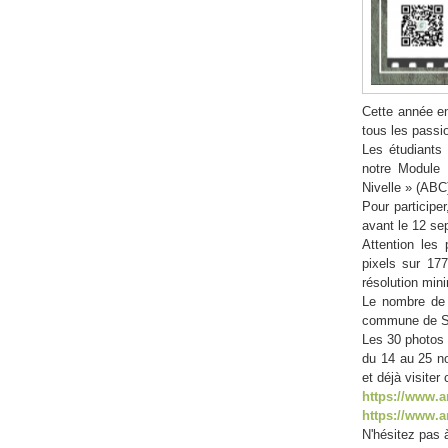
Cette année en
tous les passio
Les étudiants
notre Module 
Nivelle » (ABC)
Pour participe
avant le 12 se
Attention les
pixels sur 17
résolution mi
Le nombre de p
commune de Sa
Les 30 photos 
du 14 au 25 no
et déjà visite
https://www.a
https://www.
N'hésitez pas à