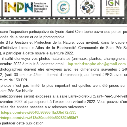
core l’exposition participative du lycée Saint-Christophe ouvre ses portes po
nnés de la nature et de la photographie !
 de BTS Gestion et Protection de la Nature, vous invitent, dans le cadre 
d’Initiative Locale « Atlas de la Biodiversité Communale de Saint-Pée-Su
, à participer à cette nouvelle aventure 2022.
r, il suffit d’envoyer vos photos naturalistes (animaux, plantes, champignons..
ptembre 2022 à minuit à l’adresse email :
lap.stchristophe.abc@gmail.com
 photographies doivent être envoyées avec les dimensions suivantes : 24
72, (soit 30 cm sur 42cm ; format d’impression), au format JPEG avec u
nimum de 150 DPI.
hotos n’est pas limité, le plus important est qu’elles aient été prises sur 
int-Pée-Sur-Nivelle.
sélectionnées seront exposées à la salle Larrekoloretxu (Saint-Pée-Sur-Nivell
vembre 2022 et participeront à l’exposition virtuelle 2022. Vous pouvez d’or
r celles des années passées aux adresses suivantes :
rtsteps.com/view/6040b96966fffa33bd72a995
artsteps.com/view/618a80dad44a502852b58fd7
 partager cette publication !