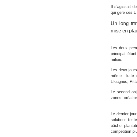
Il s'agissait 
qui gère ces E
Un long tra
mise en pla
Les deux premi
principal étan
milieu.
Les deux jours 
même : lutte 
Eleagnus, Pitto
Le second obje
zones, création
Le dernier jou
solutions test
bâche, plantat
compétition plu