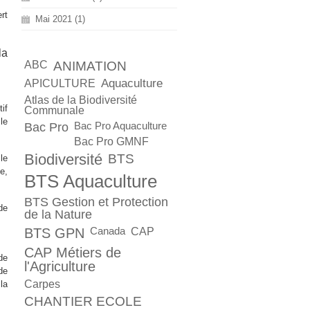
rt
Mai 2021 (1)
la
ABC
ANIMATION
Aquaculture
APICULTURE
Atlas de la Biodiversité
if
Communale
le
Bac Pro
Bac Pro Aquaculture
Bac Pro GMNF
Biodiversité
BTS
le
e,
BTS Aquaculture
BTS Gestion et Protection
de
de la Nature
BTS GPN
Canada
CAP
CAP Métiers de
de
l'Agriculture
de
Carpes
la
CHANTIER ECOLE