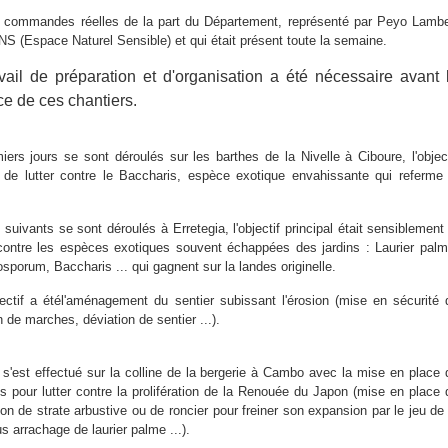
de commandes réelles de la part du Département, représenté par Peyo Lambe
NS (Espace Naturel Sensible) et qui était présent toute la semaine.
vail de préparation et d'organisation a été nécessaire avant 
ce de ces chantiers.
ers jours se sont déroulés sur les barthes de la Nivelle à Ciboure, l'object
t de lutter contre le Baccharis, espèce exotique envahissante qui referme 
suivants se sont déroulés à Erretegia, l'objectif principal était sensiblement 
contre les espèces exotiques souvent échappées des jardins : Laurier palm
sporum, Baccharis ... qui gagnent sur la landes originelle.
ctif a étél'aménagement du sentier subissant l'érosion (mise en sécurité 
 de marches, déviation de sentier ...).
r s'est effectué sur la colline de la bergerie à Cambo avec la mise en place 
es pour lutter contre la prolifération de la Renouée du Japon (mise en place 
ion de strate arbustive ou de roncier pour freiner son expansion par le jeu de 
s arrachage de laurier palme ...).