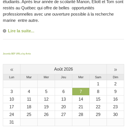
étudiants. Après leur année de scolarité Manon, Eliott et Tom sont
restés au Québec qui offre de belles opportunités
professionnelles avec une ouverture possible à la recherche
marine entre autre.
Lire la suite...
Joomla SEF URLs by Artio
«
»
Août 2026
Lun
Mar
Mer
Jeu
Mer
Sam
Dim
1
2
3
4
5
6
7
8
9
10
11
12
13
14
15
16
17
18
19
20
21
22
23
24
25
26
27
28
29
30
31