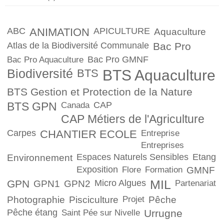
ABC
ANIMATION
APICULTURE
Aquaculture
Atlas de la Biodiversité Communale
Bac Pro
Bac Pro GMNF
Bac Pro Aquaculture
Biodiversité
BTS
BTS Aquaculture
BTS Gestion et Protection de la Nature
BTS GPN
CAP
Canada
CAP Métiers de l'Agriculture
Carpes
CHANTIER ECOLE
Entreprise
Entreprises
Espaces Naturels Sensibles
Etang
Environnement
Exposition
Flore
Formation
GMNF
GPN
Micro Algues
MIL
GPN1
GPN2
Partenariat
Photographie
Pisciculture
Projet
Pêche
Pêche étang
Urrugne
Saint Pée sur Nivelle