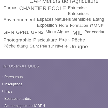
CAP Métiers de l'Agriculture
Carpes
CHANTIER ECOLE
Entreprise
Entreprises
Espaces Naturels Sensibles
Etang
Environnement
Exposition
Flore
Formation
GMNF
GPN
Micro Algues
MIL
GPN1
GPN2
Partenariat
Photographie
Pisciculture
Projet
Pêche
Pêche étang
Urrugne
Saint Pée sur Nivelle
INFOS PRATIQUES
Parcoursup
Inscriptions
Frais
Bourses et aides
Accompagnement MDPH