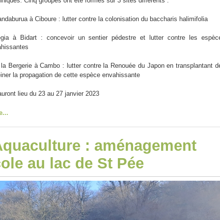
hniques. Cinq groupes ont été formés
sur 3 sites différents :
ndaburua à Ciboure : lutter contre la colonisation du baccharis halimifolia
tegia à Bidart : concevoir un sentier pédestre et lutter contre les espèc
ahissantes
e la Bergerie à Cambo : lutter contre la Renouée du Japon en transplantant d
einer la propagation de cette espèce envahissante
auront lieu du 23 au 27 janvier 2023
e...
quaculture : aménagement
cole au lac de St Pée