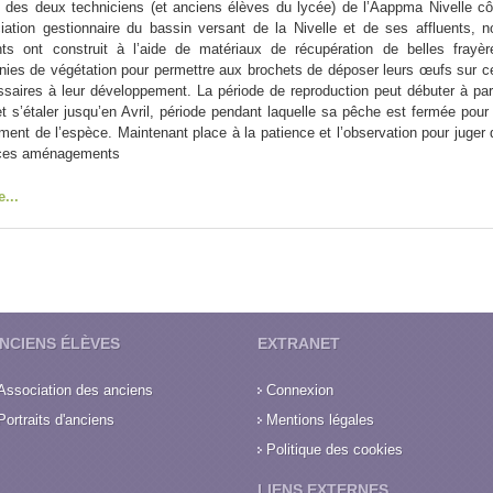
le des deux
techniciens (et anciens élèves du lycée) de l’Aappma Nivelle cô
ation gestionnaire du bassin versant de la Nivelle et de ses affluents, n
nts ont construit à l’aide de matériaux de récupération de belles frayèr
garnies de végétation pour permettre aux brochets de déposer leurs œufs sur c
saires à leur développement. La période de reproduction peut débuter à part
 et s’étaler jusqu’en Avril, période pendant laquelle sa pêche est fermée pour 
ment de l’espèce. Maintenant place à la patience et l’observation pour juger 
e ces aménagements
e...
NCIENS ÉLÈVES
EXTRANET
Association des anciens
Connexion
Portraits d'anciens
Mentions légales
Politique des cookies
LIENS EXTERNES