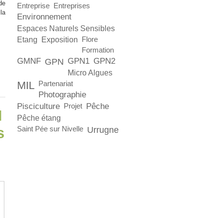
de
Entreprise
Entreprises
la
Environnement
Espaces Naturels Sensibles
Etang
Exposition
Flore
Formation
GMNF
GPN1
GPN2
GPN
Micro Algues
MIL
Partenariat
Photographie
Pisciculture
Pêche
Projet
N
Pêche étang
s
Saint Pée sur Nivelle
Urrugne