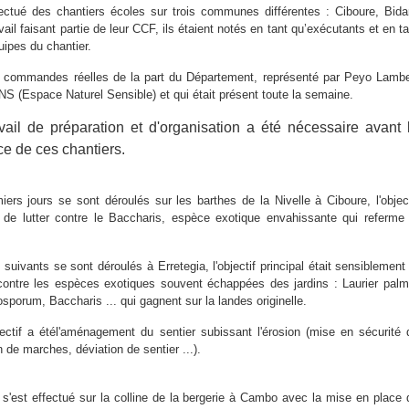
ectué des chantiers écoles sur trois communes différentes : Ciboure, Bidar
il faisant partie de leur CCF, ils étaient notés en tant qu’exécutants et en ta
uipes du chantier.
de commandes réelles de la part du Département, représenté par Peyo Lambe
NS (Espace Naturel Sensible) et qui était présent toute la semaine.
vail de préparation et d'organisation a été nécessaire avant 
ce de ces chantiers.
ers jours se sont déroulés sur les barthes de la Nivelle à Ciboure, l'object
t de lutter contre le Baccharis, espèce exotique envahissante qui referme 
suivants se sont déroulés à Erretegia, l'objectif principal était sensiblement 
contre les espèces exotiques souvent échappées des jardins : Laurier palm
sporum, Baccharis ... qui gagnent sur la landes originelle.
ctif a étél'aménagement du sentier subissant l'érosion (mise en sécurité 
 de marches, déviation de sentier ...).
r s'est effectué sur la colline de la bergerie à Cambo avec la mise en place 