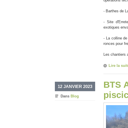
opérations tec
- Barthes de La
- Site d'Erre
exotiques env
- La colline d
ronces pour fr
Les chantiers 
Lire la suit
BTS A
12 JANVIER 2023
pisci
Dans
Blog