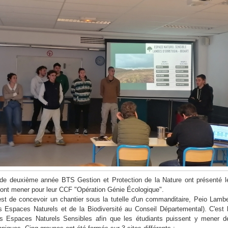
 de deuxième année BTS Gestion et Protection de la Nature ont présenté l
 vont mener pour leur CCF "Opération Génie Écologique".
st de concevoir un chantier sous la tutelle d'un commanditaire, Peio Lambe
s Espaces Naturels et de la Biodiversité au Conseil Départemental). C'est l
les Espaces Naturels Sensibles afin que les étudiants puissent y mener d