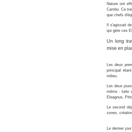
Nature ont eff
Cambo. Ce trava
que chefs d'éq
Il s'agissait 
qui gère ces E
Un long tra
mise en pla
Les deux premi
principal étan
milieu.
Les deux jours 
même : lutte 
Eleagnus, Pitto
Le second obje
zones, création
Le dernier jou