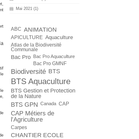
t,
Mai 2021 (1)
nt
rt
ABC
ANIMATION
Aquaculture
APICULTURE
la
Atlas de la Biodiversité
Communale
Bac Pro
Bac Pro Aquaculture
Bac Pro GMNF
if
Biodiversité
BTS
le
BTS Aquaculture
BTS Gestion et Protection
le
de la Nature
e,
BTS GPN
Canada
CAP
CAP Métiers de
de
l'Agriculture
Carpes
CHANTIER ECOLE
de