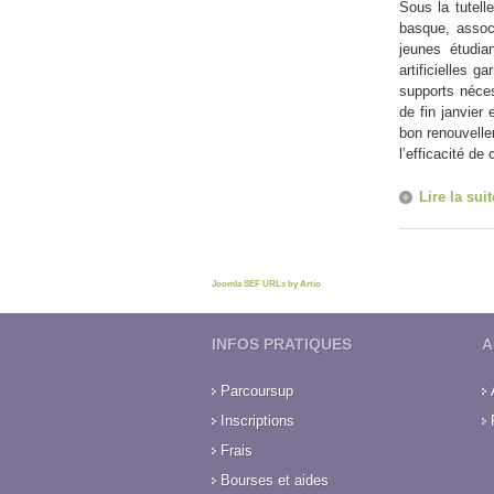
Sous la tutel
basque, associ
jeunes étudia
artificielles 
supports néces
de fin janvier
bon renouvelle
l’efficacité d
Lire la suit
Joomla SEF URLs by Artio
INFOS PRATIQUES
A
Parcoursup
Inscriptions
Frais
Bourses et aides