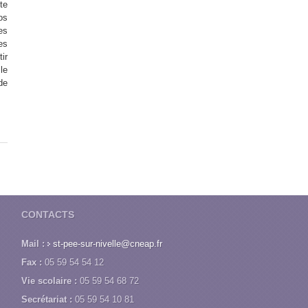
te
os
es
es
ir
le
de
CONTACTS
Mail :
st-pee-sur-nivelle@cneap.fr
Fax :
05 59 54 54 12
Vie scolaire :
05 59 54 68 72
Secrétariat :
05 59 54 10 81