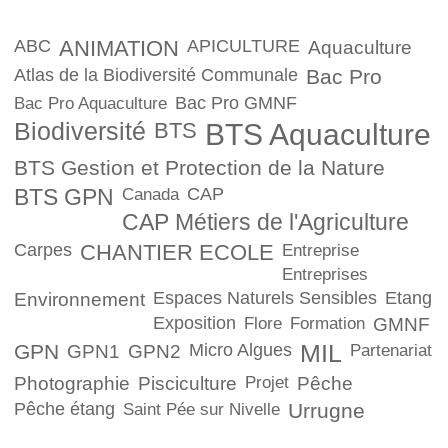
ABC
ANIMATION
APICULTURE
Aquaculture
Atlas de la Biodiversité Communale
Bac Pro
Bac Pro GMNF
Bac Pro Aquaculture
Biodiversité
BTS
BTS Aquaculture
BTS Gestion et Protection de la Nature
BTS GPN
CAP
Canada
CAP Métiers de l'Agriculture
Carpes
CHANTIER ECOLE
Entreprise
Entreprises
Espaces Naturels Sensibles
Etang
Environnement
Exposition
Flore
Formation
GMNF
GPN
Micro Algues
MIL
GPN1
GPN2
Partenariat
Photographie
Pisciculture
Projet
Pêche
Pêche étang
Urrugne
Saint Pée sur Nivelle