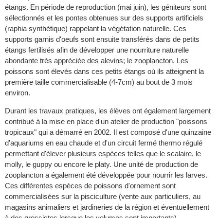
étangs. En période de reproduction (mai juin), les géniteurs sont
sélectionnés et les pontes obtenues sur des supports artificiels
(raphia synthétique) rappelant la végétation naturelle. Ces
supports garnis d'oeufs sont ensuite transférés dans de petits
étangs fertilisés afin de développer une nourriture naturelle
abondante très appréciée des alevins; le zooplancton. Les
poissons sont élevés dans ces petits étangs où ils atteignent la
première taille commercialisable (4-7cm) au bout de 3 mois
environ.
Durant les travaux pratiques, les élèves ont également largement
contribué à la mise en place d'un atelier de production "poissons
tropicaux" qui a démarré en 2002. Il est composé d'une quinzaine
d'aquariums en eau chaude et d'un circuit fermé thermo régulé
permettant d'élever plusieurs espèces telles que le scalaire, le
molly, le guppy ou encore le platy. Une unité de production de
zooplancton a également été développée pour nourrir les larves.
Ces différentes espèces de poissons d'ornement sont
commercialisées sur la pisciculture (vente aux particuliers, au
magasins animaliers et jardineries de la région et éventuellement
à des grossistes lorsque les volumes sont importants).