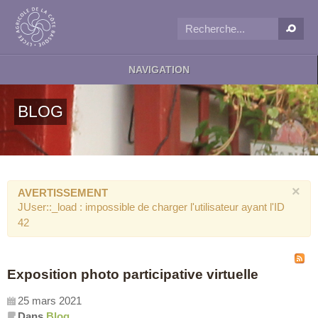
NAVIGATION
BLOG
×
AVERTISSEMENT
JUser::_load : impossible de charger l'utilisateur ayant l'ID
42
Exposition photo participative virtuelle
25 mars 2021
Dans
Blog