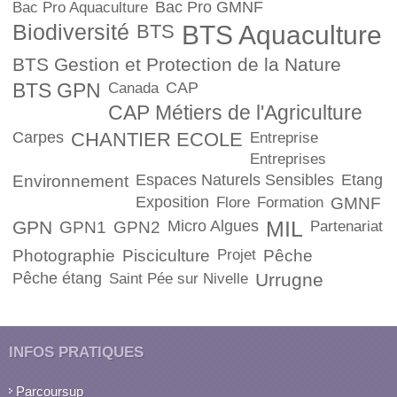
Bac Pro GMNF
Bac Pro Aquaculture
Biodiversité
BTS
BTS Aquaculture
BTS Gestion et Protection de la Nature
BTS GPN
CAP
Canada
CAP Métiers de l'Agriculture
Carpes
CHANTIER ECOLE
Entreprise
Entreprises
Espaces Naturels Sensibles
Etang
Environnement
Exposition
Flore
Formation
GMNF
GPN
Micro Algues
MIL
GPN1
GPN2
Partenariat
Photographie
Pisciculture
Projet
Pêche
Pêche étang
Urrugne
Saint Pée sur Nivelle
INFOS PRATIQUES
Parcoursup