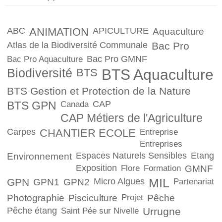
ABC
ANIMATION
APICULTURE
Aquaculture
Atlas de la Biodiversité Communale
Bac Pro
Bac Pro GMNF
Bac Pro Aquaculture
Biodiversité
BTS
BTS Aquaculture
BTS Gestion et Protection de la Nature
BTS GPN
CAP
Canada
CAP Métiers de l'Agriculture
Carpes
CHANTIER ECOLE
Entreprise
Entreprises
Espaces Naturels Sensibles
Etang
Environnement
Exposition
Flore
Formation
GMNF
GPN
Micro Algues
MIL
GPN1
GPN2
Partenariat
Photographie
Pisciculture
Projet
Pêche
Pêche étang
Urrugne
Saint Pée sur Nivelle