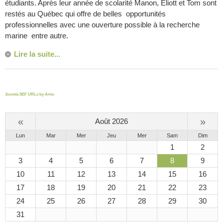
étudiants. Après leur année de scolarité Manon, Eliott et Tom sont
restés au Québec qui offre de belles opportunités
professionnelles avec une ouverture possible à la recherche
marine entre autre.
Lire la suite...
Joomla SEF URLs by Artio
«
»
Août 2026
Lun
Mar
Mer
Jeu
Mer
Sam
Dim
1
2
3
4
5
6
7
8
9
10
11
12
13
14
15
16
17
18
19
20
21
22
23
24
25
26
27
28
29
30
31