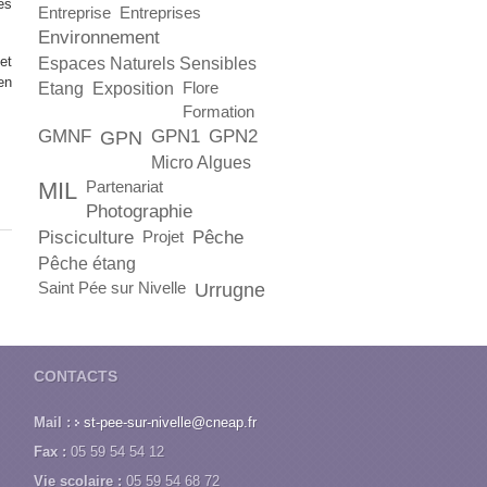
es
Entreprise
Entreprises
Environnement
et
Espaces Naturels Sensibles
en
Etang
Exposition
Flore
Formation
GMNF
GPN1
GPN2
GPN
Micro Algues
MIL
Partenariat
Photographie
Pisciculture
Pêche
Projet
Pêche étang
Saint Pée sur Nivelle
Urrugne
CONTACTS
Mail :
st-pee-sur-nivelle@cneap.fr
Fax :
05 59 54 54 12
Vie scolaire :
05 59 54 68 72