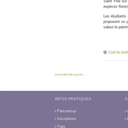
Saint Pée sur 
espèces floris
Les étudiants 
proposent un 
valeur le patr
Lire la suit
Joomla SEF URLs by Artio
INFOS PRATIQUES
A
Parcoursup
Inscriptions
Frais