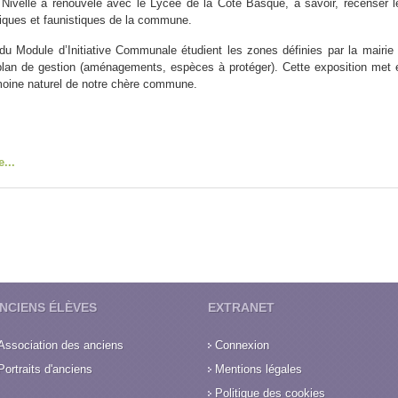
Nivelle a renouvelé avec le Lycée de la Côte Basque, à savoir, recenser l
tiques et faunistiques de la commune.
du Module d’Initiative Communale étudient les zones définies par la mairie 
plan de gestion (aménagements, espèces à protéger). Cette exposition met 
imoine naturel de notre chère commune.
e...
NCIENS ÉLÈVES
EXTRANET
Association des anciens
Connexion
Portraits d'anciens
Mentions légales
Politique des cookies