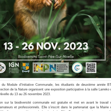
 du Module d’Initiative Communale, les étudiants de deuxième année B
ection de la Nature organisent une exposition participative à la salle Larreko 
Nivelle du 13 au 26 novembre 2023.
on sur la biodiversité communale est gratuite et met en avant le travail 
mateurs et professionnels. Elle s’inscrit dans le partenariat que la Mairie 