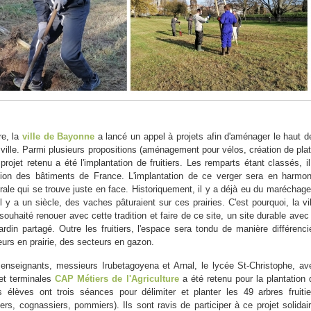
re, la
ville de Bayonne
a lancé un appel à projets afin d'aménager le haut d
 ville. Parmi plusieurs propositions (aménagement pour vélos, création de plat
 projet retenu a été l'implantation de fruitiers. Les remparts étant classés, il
sation des bâtiments de France. L'implantation de ce verger sera en harmon
rale qui se trouve juste en face. Historiquement, il y a déjà eu du maréchage
il y a un siècle, des vaches pâturaient sur ces prairies. C'est pourquoi, la vil
ouhaité renouer avec cette tradition et faire de ce site, un site durable avec 
jardin partagé. Outre les fruitiers, l'espace sera tondu de manière différenci
urs en prairie, des secteurs en gazon.
enseignants, messieurs Irubetagoyena et Arnal, le lycée St-Christophe, av
et terminales
CAP Métiers de l'Agriculture
a été retenu pour la plantation 
 élèves ont trois séances pour délimiter et planter les 49 arbres fruitie
riers, cognassiers, pommiers). Ils sont ravis de participer à ce projet solidair