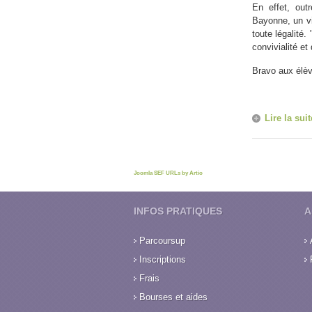
En effet, out
Bayonne, un vil
toute légalité
convivialité et
Bravo aux élèv
Lire la suit
Joomla SEF URLs by Artio
INFOS PRATIQUES
A
Parcoursup
Inscriptions
Frais
Bourses et aides