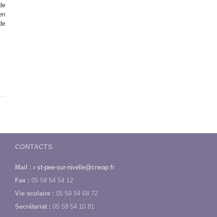
de
en
de
CONTACTS
Mail :
st-pee-sur-nivelle@cneap.fr
Fax :
05 59 54 54 12
Vie scolaire :
05 59 54 68 72
Secrétariat :
05 59 54 10 81