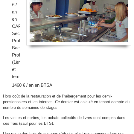
€ /
an
en
CAP,
Seconde
Professionnelle,
Bac
Professionnel
(1ère
et
terminale)
1460 € / an en BTSA
Hors coût de la restauration et de l’hébergement pour les demi-
pensionnaires et les internes. Ce dernier est calculé en tenant compte du
nombre de semaines de stages.
Les visites et sorties, les achats collectifs de livres sont compris dans
ces frais (sauf pour les BTS),
Une partie des frais de voyages d'études n'est pas comprise dans ces