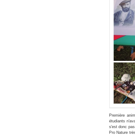
Première anim
étudiants n'av
s'est donc pa
Pro Nature trè