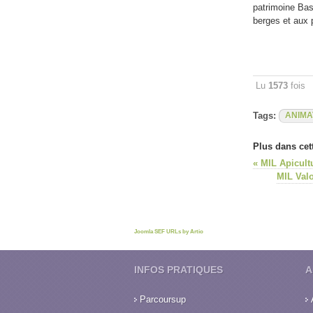
patrimoine Basq
berges et aux 
Lu
1573
fois
Tags:
ANIMA
Plus dans cett
« MIL Apicul
MIL Valo
Joomla SEF URLs by Artio
INFOS PRATIQUES
A
Parcoursup