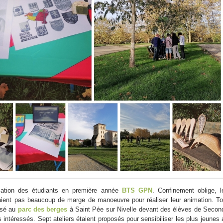
ation des étudiants en première année
BTS GPN
. Confinement oblige, l
aient pas beaucoup de marge de manoeuvre pour réaliser leur animation. To
ssé au
parc des berges
à Saint Pée sur Nivelle devant des élèves de Secon
s intéressés. Sept ateliers étaient proposés pour sensibiliser les plus jeunes 