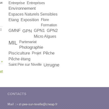
ux
Entreprise
Entreprises
Environnement
Espaces Naturels Sensibles
Etang
Exposition
Flore
Formation
50
GMNF
GPN1
GPN2
GPN
Micro Algues
MIL
Partenariat
Photographie
Pisciculture
Pêche
Projet
Pêche étang
 »
Saint Pée sur Nivelle
Urrugne
ut
CONTACTS
Mail :
st-pee-sur-nivelle@cneap.fr