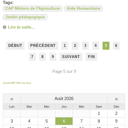
Tags:
CAP Métiers de l'Agriculture
Aide Humanitaire
Jardin pédagogique
Lire la suite...
DÉBUT
PRÉCÉDENT
1
2
3
4
5
6
7
8
9
SUIVANT
FIN
Page 5 sur 9
Joomla SEF URLs by Artio
«
»
Août 2026
Lun
Mar
Mer
Jeu
Mer
Sam
Dim
1
2
3
4
5
6
7
8
9