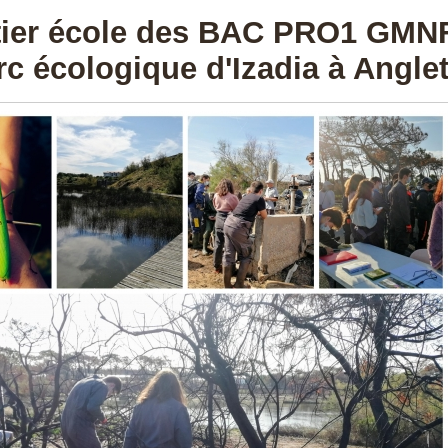
ier école des BAC PRO1 GMN
rc écologique d'Izadia à Anglet