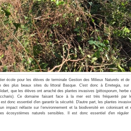
er école pour les élèves de terminale Gestion des Milieux Naturels et de 
n des plus beaux sites du littoral Basque. C'est donc à Erretegia, sur 
art, que les élèves ont arraché des plantes invasives (pittosporum, herbe 
ccharis). Ce domaine faisant face à la mer est très fréquenté par l
est donc essentiel d'en garantir la sécurité. D'autre part, les plantes invasiv
un impact néfaste sur l’environnement et la biodiversité en colonisant et 
es écosystèmes naturels sensibles. Il est donc essentiel d'en réguler 