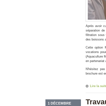
Après avoir c
séparation de
filtration sou
des boissons a
Cette option 
vocations pour
(Aquaculture M
en partenariat 
N'hésitez pas 
brochure est en
Lire la suit
Trava
1 DÉCEMBRE