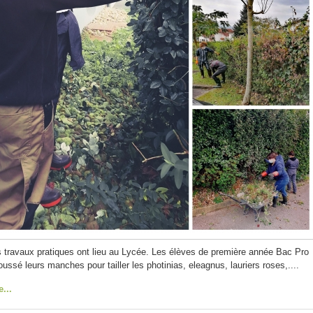
es travaux pratiques ont lieu au Lycée. Les élèves de première année Bac Pro
ssé leurs manches pour tailler les photinias, eleagnus, lauriers roses,....
e...