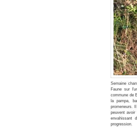
Semaine chanti
Faune sur l'u
commune de Bid
la pampa, ba
promeneurs. Il 
peuvent avoir 
envahissant d
progression.