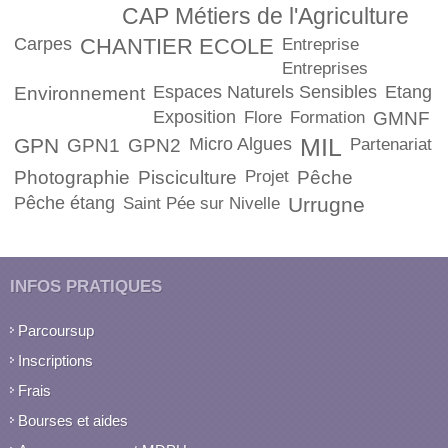
CAP Métiers de l'Agriculture
Carpes
CHANTIER ECOLE
Entreprise
Entreprises
Espaces Naturels Sensibles
Etang
Environnement
Exposition
Flore
Formation
GMNF
GPN
Micro Algues
MIL
GPN1
GPN2
Partenariat
Photographie
Pisciculture
Projet
Pêche
Pêche étang
Urrugne
Saint Pée sur Nivelle
INFOS PRATIQUES
Parcoursup
Inscriptions
Frais
Bourses et aides