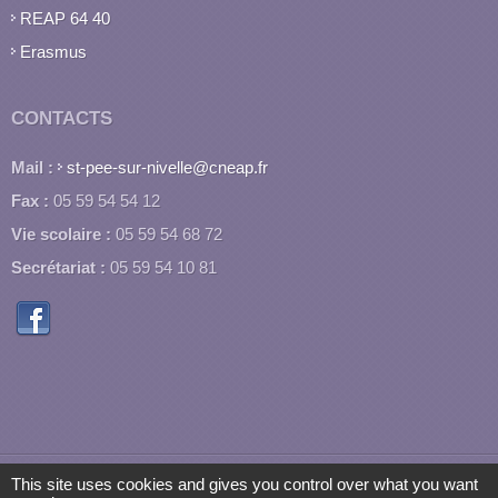
REAP 64 40
Erasmus
CONTACTS
Mail :
st-pee-sur-nivelle@cneap.fr
Fax :
05 59 54 54 12
Vie scolaire :
05 59 54 68 72
Secrétariat :
05 59 54 10 81
Accueil
Vie Etablissement
Blog
vendredi,
This site uses cookies and gives you control over what you want
21 mai 2021