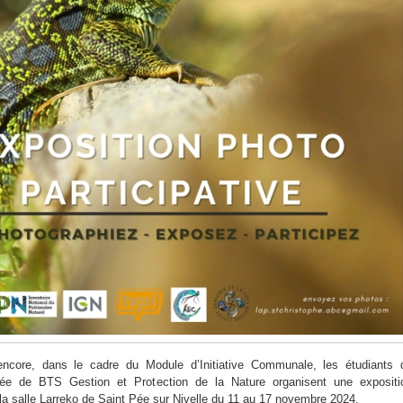
ncore, dans le cadre du Module d’Initiative Communale, les étudiants 
ée de BTS Gestion et Protection de la Nature organisent une expositi
à la salle Larreko de Saint Pée sur Nivelle du 11 au 17 novembre 2024.