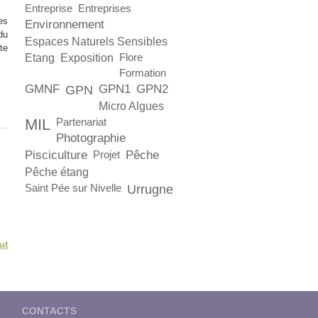
Entreprise
Entreprises
es
Environnement
du
Espaces Naturels Sensibles
te
Etang
Exposition
Flore
Formation
GMNF
GPN1
GPN2
GPN
Micro Algues
MIL
Partenariat
Photographie
Pisciculture
Pêche
Projet
Pêche étang
Saint Pée sur Nivelle
Urrugne
ut
CONTACTS