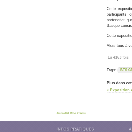
Cette exposit
participants 
partenariat q
Basque consist
Cette expositi
Alors tous à v
Lu
4163
fois
Tags:
BTS G
Plus dans cett
« Exposition 
Joomla SEF URLs by Artio
INFOS PRATIQUES
A