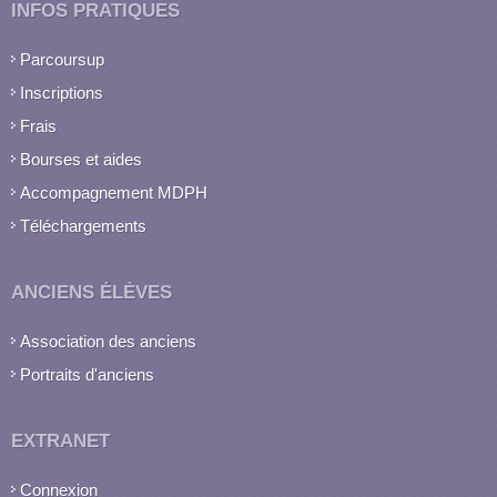
INFOS PRATIQUES
Technicien de gestion
Le technicien de gestion a
Parcoursup
pour mission de mettre en
Inscriptions
œuvre le pla...
Frais
Bourses et aides
Accompagnement MDPH
Téléchargements
ANCIENS ÉLÈVES
Association des anciens
Portraits d'anciens
EXTRANET
Connexion