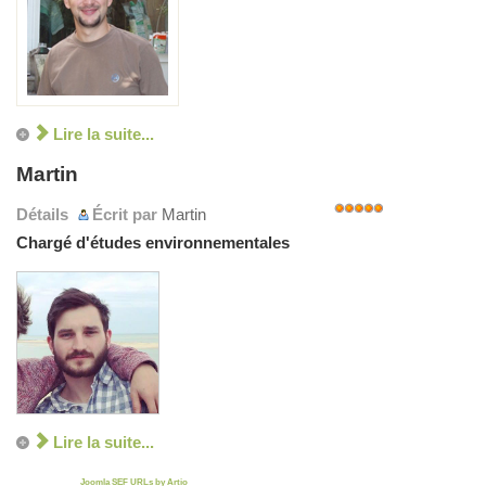
Lire la suite...
Martin
Détails
Écrit par
Martin
Note
Chargé d'études environnementales
utilisateur:
5
/
5
Lire la suite...
Joomla SEF URLs by Artio