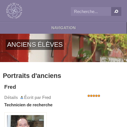
NAVIGATION
ANCIENS ÉLÈVES
Portraits d'anciens
Fred
Détails
Écrit par
Fred
Note
Technicien de recherche
utilisateur:
5
/
5