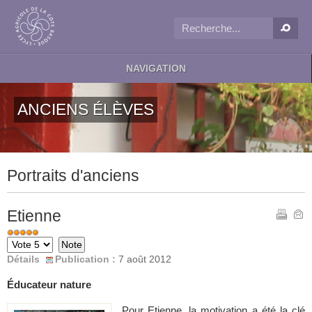
NAVIGATION
ANCIENS ÉLÈVES
Portraits d'anciens
Etienne
Veuillez
Note
voter
Détails
Publication :
7 août 2012
utilisateur:
5
/
5
Éducateur nature
Pour Etienne, la motivation a été la clé